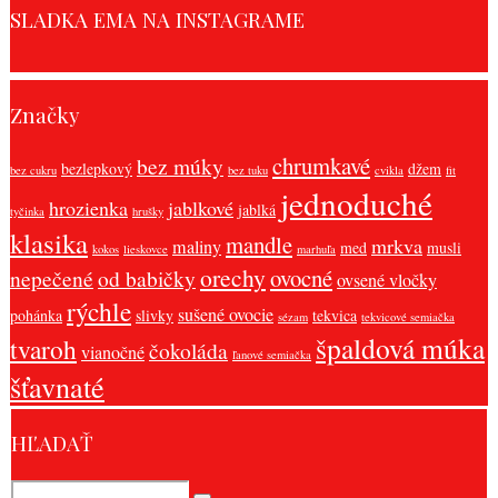
SLADKA EMA NA INSTAGRAME
Značky
chrumkavé
bez múky
bezlepkový
džem
bez cukru
bez tuku
cvikla
fit
jednoduché
hrozienka
jablkové
jablká
tyčinka
hrušky
klasika
mandle
mrkva
maliny
med
musli
kokos
lieskovce
marhuľa
orechy
ovocné
nepečené
od babičky
ovsené vločky
rýchle
sušené ovocie
pohánka
slivky
tekvica
sézam
tekvicové semiačka
špaldová múka
tvaroh
čokoláda
vianočné
ľanové semiačka
šťavnaté
HĽADAŤ