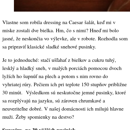
Vlastne som robila dressing na Caesar šalát, keď mi v
miske zostali dve bielka. Hm, čo s nimi? Hneď mi bolo
jasné, že neskončia vo výlevke, ale v robote. Rozhodla som
sa pripraviť klasické sladké snehové pusinky.
Je to jednoduché: stačí ušľahať z bielkov a cukru tuhý,
lesklý a hladký sneh, v malých porciách pomocou dvoch
lyžích ho šupnúť na plech a potom s nim rovno do
vyhriatej rúry. Pečiem ich pri teplote 150 stupňov približne
30 minút. Výsledkom sú neskutočne jemné pusinky, ktoré
sa rozplývajú na jazyku, sú zároven chrumkavé a
neuveriteľne dobré. V našej domácnosti ich milujú hlavne
muži. Žeby spomienky na destvo?