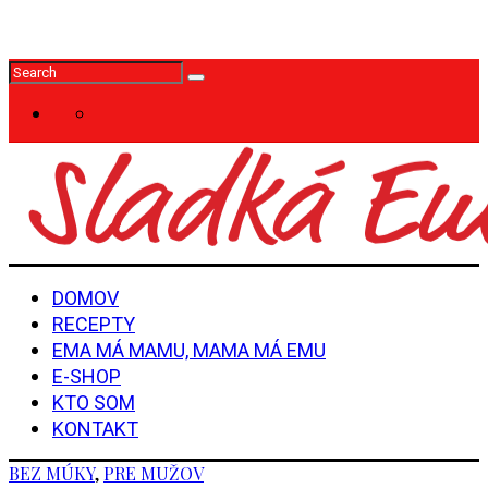
DOMOV
RECEPTY
EMA MÁ MAMU, MAMA MÁ EMU
E-SHOP
KTO SOM
KONTAKT
BEZ MÚKY
,
PRE MUŽOV