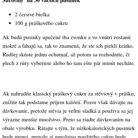
Suroviny na 30 väčších pusiniek
2 čerstvé bielka
100 g práškového cukru
Ak budú pusinky upečené iba zvonku a vo vnútri zostanú
mokré a ťahajú sa, tak to znamená, že ste ich piekli krátko.
Radšej skúste jednu ochutnať, až potom sa rozhodnite, či
plech z rúry vyberiete alebo ho tam ešte pár minút necháte.
Ak nahradíte klasický práškový cukor za stéviový v prášku,
znížite tak podstatne príjem kalórií. Pozor však dávajte na
dávkovanie, pretože stévia je veľmi sladká a používa sa jej
výrazne menšie množstvo. Preto sa riadte dávkovaním na
obale výrobku. Rátajte s tým, že nízkokalorických pusiniek
bude menej, pretože aj množstvo použitého cukru bude