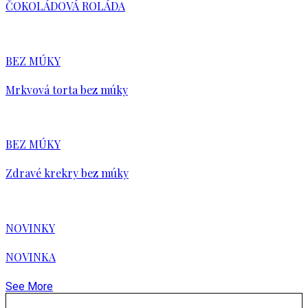
ČOKOLÁDOVÁ ROLÁDA
BEZ MÚKY
Mrkvová torta bez múky
BEZ MÚKY
Zdravé krekry bez múky
NOVINKY
NOVINKA
See More