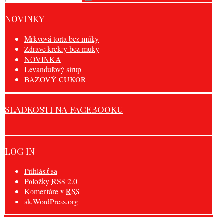
NOVINKY
Mrkvová torta bez múky
Zdravé krekry bez múky
NOVINKA
Levanduľový sirup
BAZOVÝ CUKOR
SLADKOSTI NA FACEBOOKU
LOG IN
Prihlásiť sa
Položky
RSS
2.0
Komentáre v
RSS
sk.WordPress.org