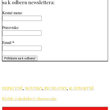
sa k odberu newslettera:
Krstné meno
Priezvisko
*
Email
More Stories
NEPEČENÉ
,
NOVINKY
,
RYCHLOVKY
,
SLÁVNOSTNÉ
Rýchly čokoládový cheesecake