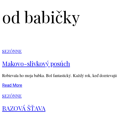
od babičky
SEZÓNNE
Makovo-slivkový posúch
Robievala ho moja babka. Bol fantastický. Každý rok, keď dozrieva
Read More
SEZÓNNE
BAZOVÁ ŠŤAVA