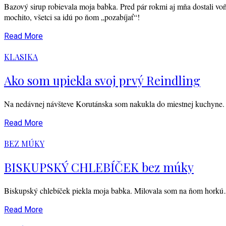
Bazový sirup robievala moja babka. Pred pár rokmi aj mňa dostali voňa
mochito, všetci sa idú po ňom „pozabíjať“!
Read More
KLASIKA
Ako som upiekla svoj prvý Reindling
Na nedávnej návšteve Korutánska som nakukla do miestnej kuchyne.
Read More
BEZ MÚKY
BISKUPSKÝ CHLEBÍČEK bez múky
Biskupský chlebíček piekla moja babka. Milovala som na ňom hork
Read More