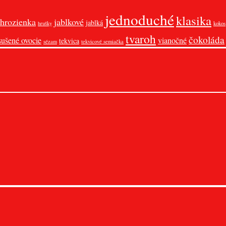
jednoduché
klasika
hrozienka
jablkové
jablká
hrušky
kokos
tvaroh
čokoláda
sušené ovocie
vianočné
tekvica
sézam
tekvicové semiačka