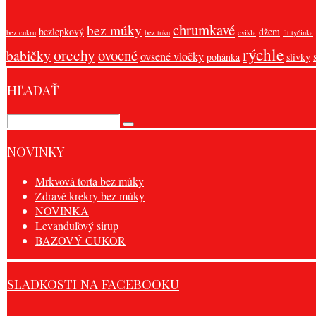
chrumkavé
bez múky
bezlepkový
džem
bez cukru
bez tuku
cvikla
fit tyčinka
rýchle
orechy
ovocné
babičky
ovsené vločky
pohánka
slivky
HĽADAŤ
NOVINKY
Mrkvová torta bez múky
Zdravé krekry bez múky
NOVINKA
Levanduľový sirup
BAZOVÝ CUKOR
SLADKOSTI NA FACEBOOKU