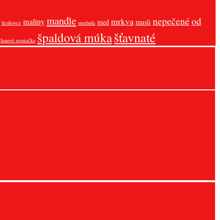
mandle
nepečené
od
mrkva
maliny
med
musli
lieskovce
marhuľa
šťavnaté
špaldová múka
ľanové semiačka